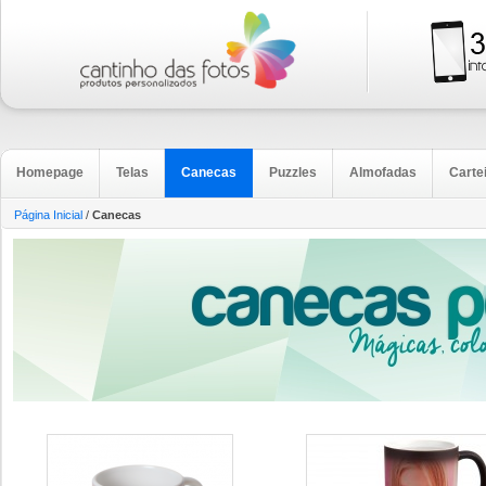
Homepage
Telas
Canecas
Puzzles
Almofadas
Carte
Página Inicial
/
Canecas