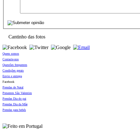
Cantinho das fotos
Quem somos
Contacte-nos
Questões frequentes
Condições gerais
Envio e entrega
Facebook
Prendas de Natal
Presentes São Valentim
Prendas Dia do pai
Prendas Dia da Mãe
Prendas para bebés