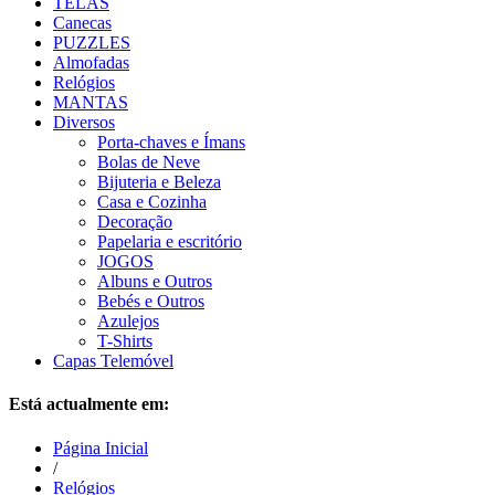
TELAS
Canecas
PUZZLES
Almofadas
Relógios
MANTAS
Diversos
Porta-chaves e Ímans
Bolas de Neve
Bijuteria e Beleza
Casa e Cozinha
Decoração
Papelaria e escritório
JOGOS
Albuns e Outros
Bebés e Outros
Azulejos
T-Shirts
Capas Telemóvel
Está actualmente em:
Página Inicial
/
Relógios