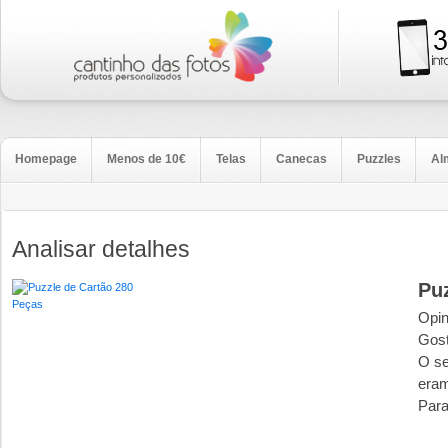
Homepage
Menos de 10€
Telas
Canecas
Puzzles
Al
Analisar detalhes
Pu
Opin
Gost
O se
eram
Para