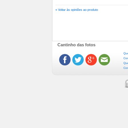
« Voltar às opiniões ao produto
Cantinho das fotos
Qu
Con
Que
Con