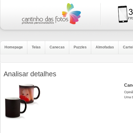
Homepage
Telas
Canecas
Puzzles
Almofadas
Carte
Analisar detalhes
Can
Opini
Uma b