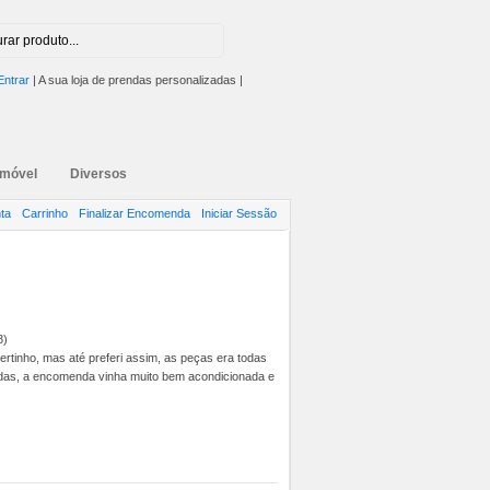
Entrar
| A sua loja de prendas personalizadas |
emóvel
Diversos
ta
Carrinho
Finalizar Encomenda
Iniciar Sessão
8)
tinho, mas até preferi assim, as peças era todas
gadas, a encomenda vinha muito bem acondicionada e