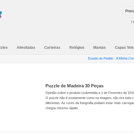
|
zzles
Almofadas
Carteiras
Relógios
Mantas
Capas Tel
Estado do Pedido
A Minha Con
Puzzle de Madeira 30 Peças
Opinião sobre o produto (submetida a 1 de Fevereiro de 201
O puzzle não é exatamente como na imagem, não era tudo cer
diferentes. As cores da fotografia podiam estar mais carre
chegou mesmo rápido.