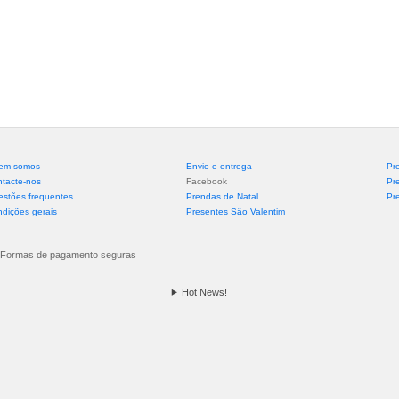
em somos
Envio e entrega
Pr
tacte-nos
Facebook
Pr
stões frequentes
Prendas de Natal
Pr
dições gerais
Presentes São Valentim
Hot News!