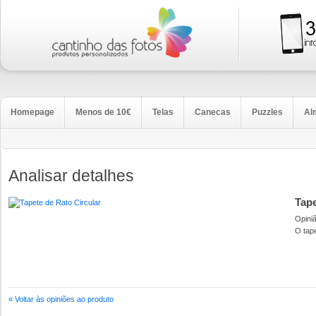
Homepage
Menos de 10€
Telas
Canecas
Puzzles
Al
Analisar detalhes
Tape
Opini
O tap
« Voltar às opiniões ao produto